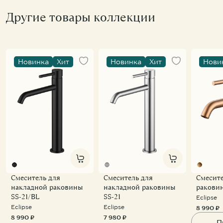
Другие товары коллекции
Новинка
Хит
Новинка
Хит
Нови
Смеситель для
Смеситель для
Смесите
накладной раковины
накладной раковины
ракови
SS-21/BL
SS-21
Eclipse
Eclipse
Eclipse
8 990 ₽
8 990 ₽
7 980 ₽
П