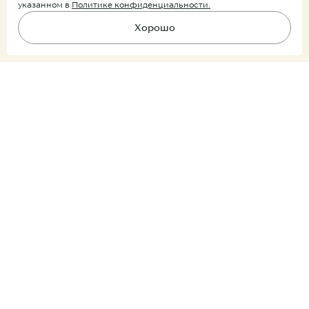
указанном в
Политике конфиденциальности.
Хорошо
Подпишитесь на рассылку
В корзину
Ничего лишнего, только уведомления о новых поступлениях и
скидках.
Покупатель
Партнер
Подписываясь на рассылку, вы соглашаетесь
с условиями
обработки персональных данных
Продукция