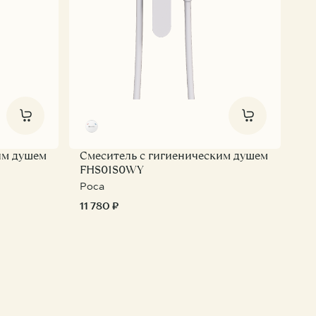
им душем
Смеситель с гигиеническим душем
FHS01S0WY
Роса
11 780 ₽