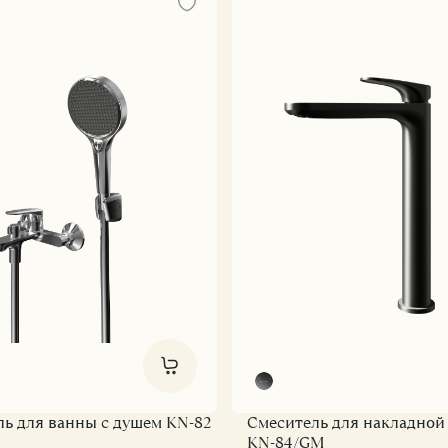
ль
lse
Латунь
use
gor
ый
reamline
Творчест
lipse
xir
ew
st
ide
ь для ванны с душем KN-82
Смеситель для накладной
KN-84/GM