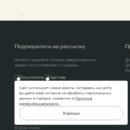
▼
Подпишитесь на рассылку
П
Ничего лишнего, только уведомления о
Дл
новых поступлениях и скидках.
Дл
К
Покупатель
Партнер
Сайт использует cookie-файлы. Оставаясь на сайте,
вы даёте своё согласие на обработку персональных
данных в порядке, указанном в
Политике
конфиденциальности.
Подписываясь на рассылку, вы соглашаетесь
с условиями
обработки персональных данных
Хорошо
© 2026 Knotlor