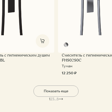
ль с гигиеническим душем
Смеситель с гигиеническ
BL
FHS02S0C
Туман
12 250 ₽
Показать еще
1
2
3
...
8