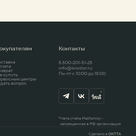
окупателям
Контакты
оставка
8 800-201-51-28
плата
info@knotlor.ru
озврат
Пн-пт c 10:00 до 18:00
е купить
ервисные центры
дать вопрос
Мета (Meta Platforms) -
запрещенная в РФ организация
Сделано в
OKTTA