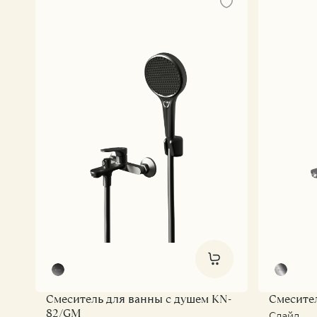
Все коллекции
Вороненая ста
Pu
Матовая сталь
M
Хром
Vi
Черный матов
St
Ec
Eli
D
Mi
Sl
Смеситель для ванны с душем KN-
Смесител
82/GM
Слайд