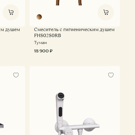
им душем
Смеситель с гигиеническим душем
FHS02S0RB
Туман
18 900 ₽