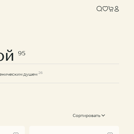
ной
95
26
иеническим душем
OTLOR
KNOTLOR
Душевая система с верхним тропическим душем SS-33/RB
Душевая система с верхним тропическим душем SS-33/GM
Сортировать
900 ₽
33 900 ₽