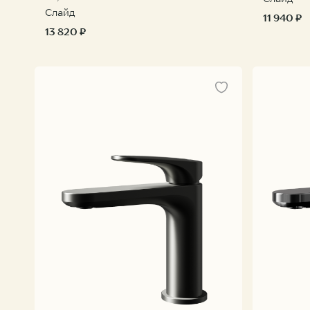
Слайд
11 940 ₽
13 820 ₽