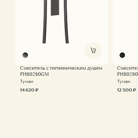
Смеситель с гигиеническим душем
Смесите
FHS02S0GM
FHS02S0
Туман
Туман
14 620 ₽
12 500 ₽