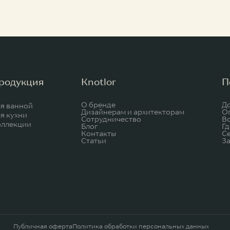
родукция
Knotlor
П
О бренде
Д
я ванной
Дизайнерам и архитекторам
О
я кухни
Сотрудничество
В
оллекции
Блог
Гд
Контакты
С
Статьи
За
Публичная оферта
Политика обработки персональных данных