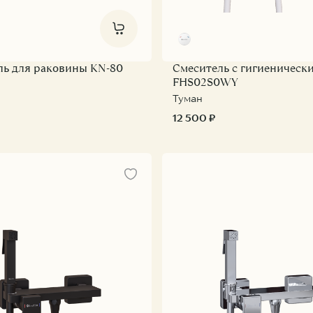
ль для раковины KN-80
Смеситель с гигиеническ
FHS02S0WY
Туман
12 500 ₽