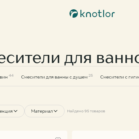
Контакты
бильность | Stable
Популярные
8 800-201-51-28
info@knotlor.ru
есители для ван
Пн-пт c 10:00 до 18:00
Соцсети
ономика | Ergofit
44
25
Мета (Meta Platforms) -
овин
Смесители для ванны с душем
Смесители с гиг
запрещенная в РФ организация
хновение | Inspiration
KNOTLOR
KNOTLOR
KN
а | Muse
екция
Материал
Найдено 95 товаров
Подвесной унитаз WC49WG
Смеситель для накладной раковины SS-21/RB
15 500 ₽
11 900 ₽
37 
arshine
Латунь кат. А
able
Нержавеющая сталь