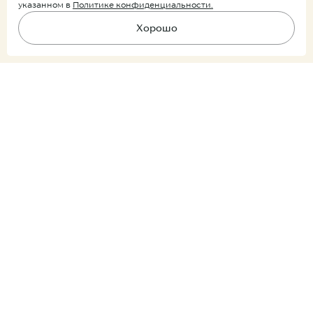
указанном в
Политике конфиденциальности.
Хорошо
Подпишитесь на рассылку
В корзину
Ничего лишнего, только уведомления о новых поступлениях и
скидках.
Покупатель
Партнер
Подписываясь на рассылку, вы соглашаетесь
с условиями
обработки персональных данных
Продукция