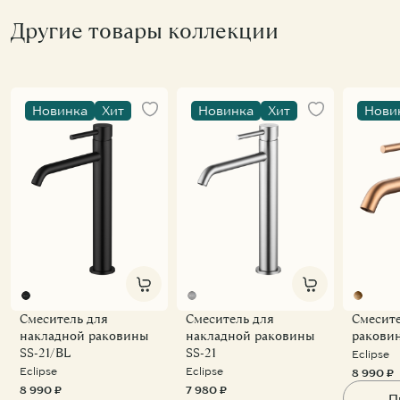
Другие товары коллекции
Новинка
Хит
Новинка
Хит
Нови
Смеситель для
Смеситель для
Смесите
накладной раковины
накладной раковины
ракови
SS-21/BL
SS-21
Eclipse
Eclipse
Eclipse
8 990 ₽
8 990 ₽
7 980 ₽
П