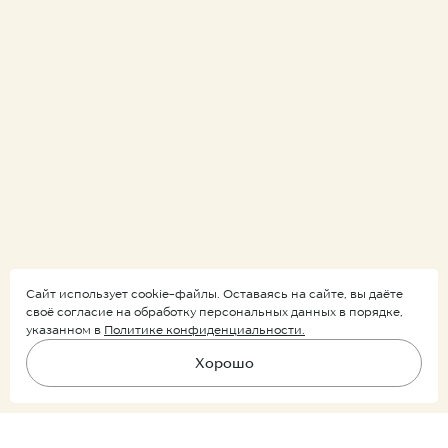
Коллекция
Бесконечность| Infinity
Сайт использует cookie-файлы. Оставаясь на сайте, вы даёте
своё согласие на обработку персональных данных в порядке,
Воплощение функциональности
указанном в
Политике конфиденциальности.
в архитектурных формах
Хорошо