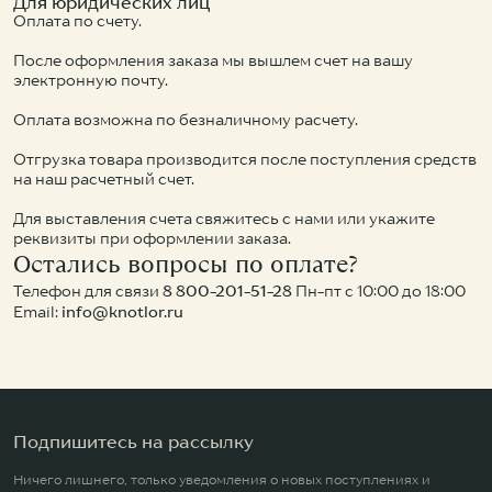
Для юридических лиц
Оплата по счету.
После оформления заказа мы вышлем счет на вашу
электронную почту.
KNOTLOR
KNOTLOR
KNOTLOR
Подвесной унитаз WC49WG
Смеситель для накладной раковины SS-21/RB
Оплата возможна по безналичному расчету.
15 500 ₽
11 900 ₽
37 900 ₽
Отгрузка товара производится после поступления средств
на наш расчетный счет.
Для выставления счета свяжитесь с нами или укажите
реквизиты при оформлении заказа.
Остались вопросы по оплате?
Телефон для связи
8 800-201-51-28
Пн-пт c 10:00 до 18:00
Email:
info@knotlor.ru
Подпишитесь на рассылку
Ничего лишнего, только уведомления о новых поступлениях и