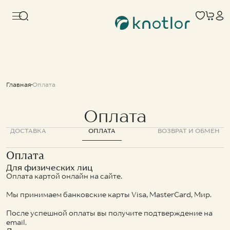
Для ванной
Часто ищут
Для кухни
гарантия
ведро
Коллекции
kn-83
Главная
Оплата
О бренде
ss-25
Дизайнерам и архитекторам
ss-26
Сотрудничество
Оплата
Категории
Блог
Для ванной
Где купить
Для кухни
ДОСТАВКА
ОПЛАТА
ВОЗВРАТ И ОБМЕН
Сервисные центры
Контакты
Оплата
Для физических лиц
Популярные
8 800-201-51-28
Оплата картой онлайн на сайте.
info@knotlor.ru
Пн-пт c 10:00 до 18:00
Мета (Meta Platforms) -
Мы принимаем банковские карты Visa, MasterCard, Мир.
запрещенная в РФ организация
После успешной оплаты вы получите подтверждение на
email.