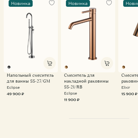
Новинка
Новинка
Нови
Напольный смеситель
Смеситель для
Смесите
для ванны SS-27/GM
накладной раковины
ракови
SS-21/RB
Eclipse
Elixir
Eclipse
49 900 ₽
15 900 ₽
11 900 ₽