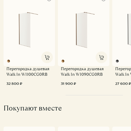
Перегородка душевая
Перегородка душевая
Перего
Walk In WI100CG0RB
Walk In WI090CG0RB
Walk I
32 800 ₽
31 900 ₽
27 600 ₽
Покупают вместе