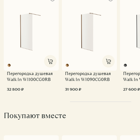
Перегородка душевая
Перегородка душевая
Перего
Walk In WI100CG0RB
Walk In WI090CG0RB
Walk I
32 800 ₽
31 900 ₽
27 600 ₽
Покупают вместе