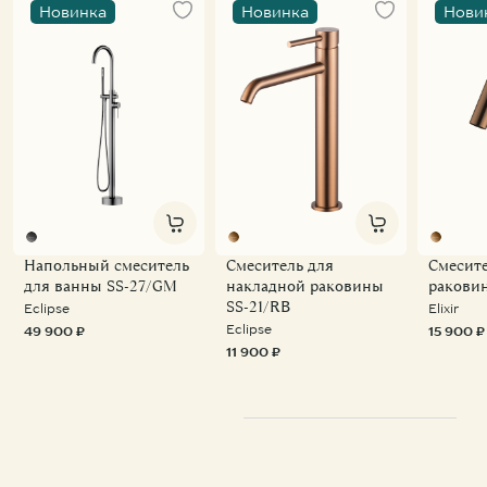
Новинка
Новинка
Нови
Напольный смеситель
Смеситель для
Смесите
для ванны SS-27/GM
накладной раковины
ракови
SS-21/RB
Eclipse
Elixir
Eclipse
49 900 ₽
15 900 ₽
11 900 ₽