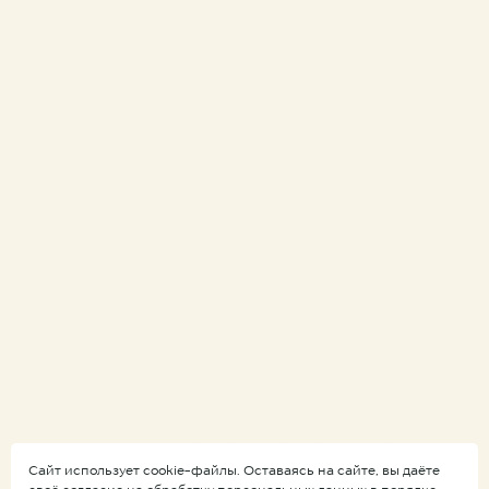
Коллекция
Поток | Flow
Воплощение функциональности
в архитектурных формах
Сайт использует cookie-файлы. Оставаясь на сайте, вы даёте