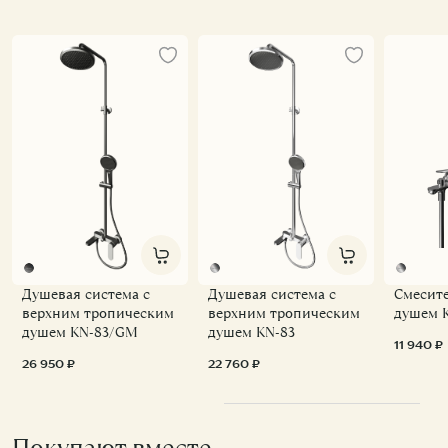
Душевая система с
Душевая система с
Смесите
верхним тропическим
верхним тропическим
душем 
душем KN-83/GM
душем KN-83
11 940 ₽
26 950 ₽
22 760 ₽
Покупают вместе