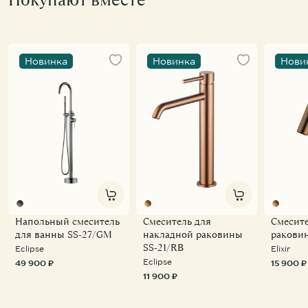
Новинка
Новинка
Нови
Напольный смеситель
Смеситель для
Смесите
для ванны SS-27/GM
накладной раковины
ракови
SS-21/RB
Eclipse
Elixir
Eclipse
49 900 ₽
15 900 ₽
11 900 ₽