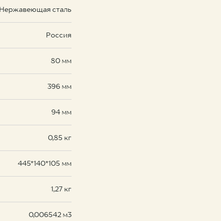
Нержавеющая сталь
Россия
80 мм
396 мм
94 мм
0,85 кг
445*140*105 мм
1,27 кг
0,006542 м3