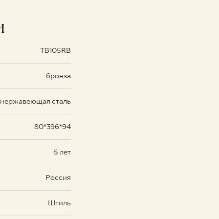
и
TB105RB
бронза
нержавеющая сталь
80*396*94
5 лет
Россия
Штиль