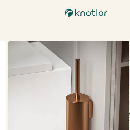
Контакты
бильность | Stable
Популярные
8 800-201-51-28
info@knotlor.ru
Пн-пт c 10:00 до 18:00
Соцсети
ономика | Ergofit
Мета (Meta Platforms) -
запрещенная в РФ организация
хновение | Inspiration
KNOTLOR
KNOTLOR
KN
а | Muse
Подвесной унитаз WC49WG
Смеситель для накладной раковины SS-21/RB
15 500 ₽
11 900 ₽
37 