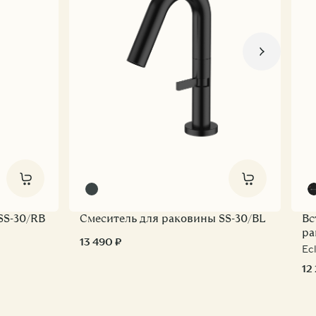
SS-30/RB
Смеситель для раковины SS-30/BL
Вс
ра
13 490 ₽
Ec
12