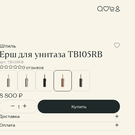
Штиль
Ерш для унитаза TB105RB
арт.
TB105RB
0 отзывов
8 800 ₽
OTLOR
KNOTLOR
Купить
Душевая система с верхним тропическим душем SS-33/RB
Душевая система с верхним тропическим душем SS-33/GM
Доставка
900 ₽
33 900 ₽
Оплата