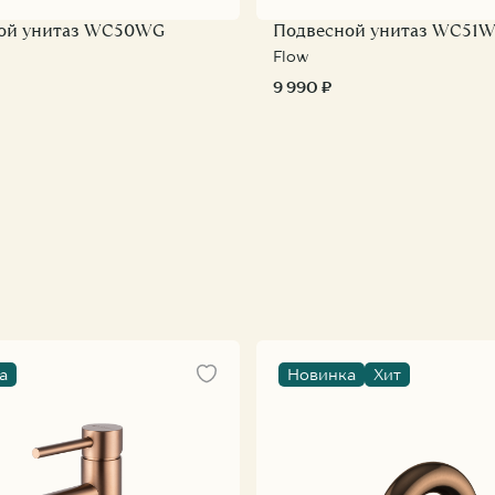
ой унитаз WC50WG
Подвесной унитаз WC51
Flow
9 990 ₽
а
Новинка
Хит