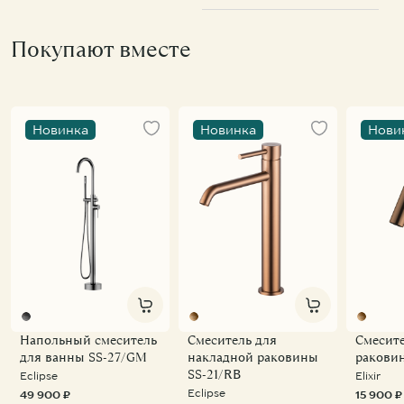
Покупают вместе
Новинка
Новинка
Нови
Напольный смеситель
Смеситель для
Смесите
для ванны SS-27/GM
накладной раковины
ракови
SS-21/RB
Eclipse
Elixir
Eclipse
49 900 ₽
15 900 ₽