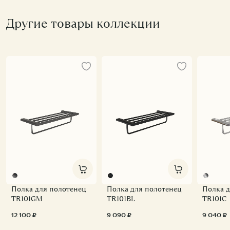
Другие товары коллекции
Полка для полотенец
Полка для полотенец
Полка д
TR101GM
TR101BL
TR101C
12 100 ₽
9 090 ₽
9 040 ₽