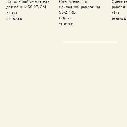
Напольный смеситель
Смеситель для
Смесите
для ванны SS-27/GM
накладной раковины
ракови
SS-21/RB
Eclipse
Elixir
Eclipse
49 900 ₽
15 900 ₽
11 900 ₽