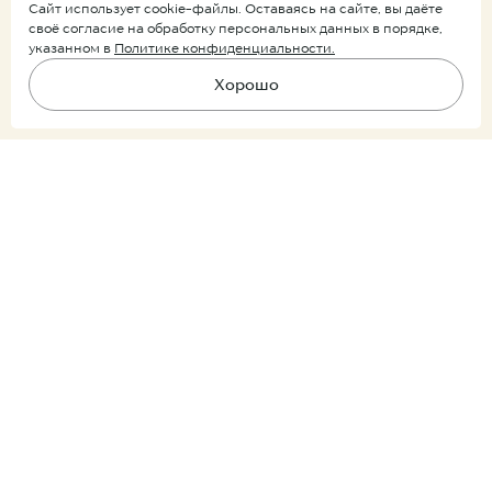
Сайт использует cookie-файлы. Оставаясь на сайте, вы даёте
своё согласие на обработку персональных данных в порядке,
указанном в
Политике конфиденциальности.
Хорошо
Подпишитесь на рассылку
В корзину
Ничего лишнего, только уведомления о новых поступлениях и
скидках.
Покупатель
Партнер
Подписываясь на рассылку, вы соглашаетесь
с условиями
обработки персональных данных
Продукция