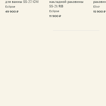
для ванны SS-27/GM
накладной раковины
ракови
SS-21/RB
Eclipse
Elixir
Eclipse
49 900 ₽
15 900 ₽
11 900 ₽