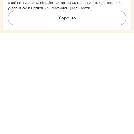
своё согласие на обработку персональных данных в порядке,
указанном в
Политике конфиденциальности.
Хорошо
Подпишитесь на рассылку
Предзаказ
Ничего лишнего, только уведомления о новых поступлениях и
скидках.
Покупатель
Партнер
Подписываясь на рассылку, вы соглашаетесь
с условиями
обработки персональных данных
Продукция