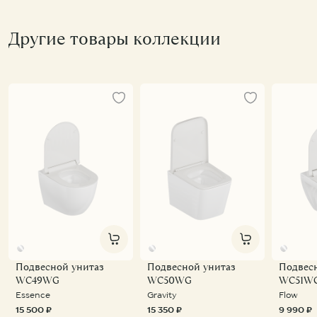
Другие товары коллекции
Подвесной унитаз
Подвесной унитаз
Подвес
WC49WG
WC50WG
WC51W
Essence
Gravity
Flow
15 500 ₽
15 350 ₽
9 990 ₽