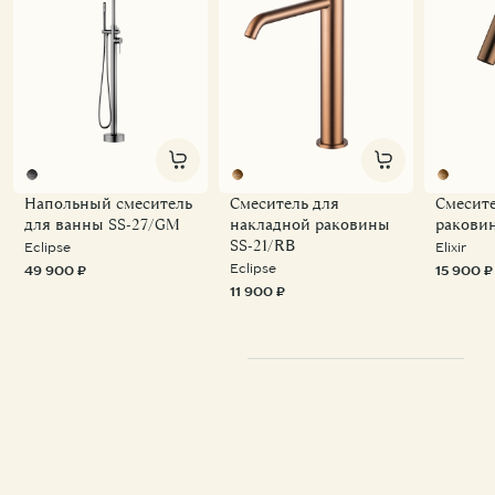
Напольный смеситель
Смеситель для
Смесите
для ванны SS-27/GM
накладной раковины
ракови
SS-21/RB
Eclipse
Elixir
Eclipse
49 900 ₽
15 900 ₽
11 900 ₽