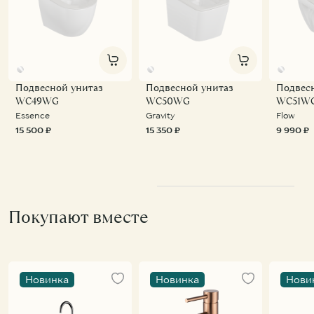
Подвесной унитаз
Подвесной унитаз
Подвес
WC49WG
WC50WG
WC51W
Essence
Gravity
Flow
15 500 ₽
15 350 ₽
9 990 ₽
Покупают вместе
Новинка
Новинка
Нови