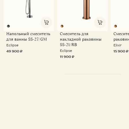
Напольный смеситель
Смеситель для
Смесите
для ванны SS-27/GM
накладной раковины
ракови
SS-21/RB
Eclipse
Elixir
Eclipse
49 900 ₽
15 900 ₽
11 900 ₽