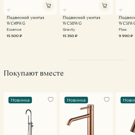
Подвесной унитаз
Подвесной унитаз
Подвес
WC49WG
WC50WG
WC51W
Essence
Gravity
Flow
15 500 ₽
15 350 ₽
9 990 ₽
Покупают вместе
Новинка
Новинка
Нови