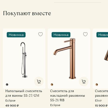
Покупают вместе
Новинка
Новинка
Нови
Напольный смеситель
Смеситель для
Смесите
для ванны SS-27/GM
накладной раковины
ракови
SS-21/RB
Eclipse
Elixir
Eclipse
49 900 ₽
15 900 ₽