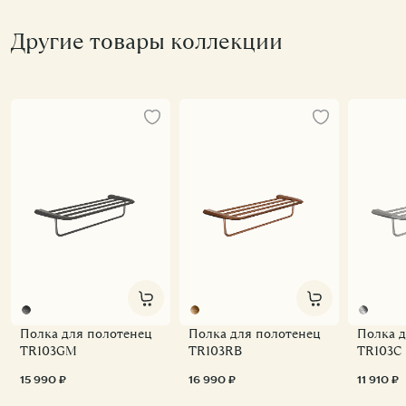
Другие товары коллекции
Полка для полотенец
Полка для полотенец
Полка д
TR103GM
TR103RB
TR103C
15 990 ₽
16 990 ₽
11 910 ₽