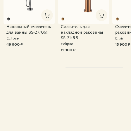
Напольный смеситель
Смеситель для
Смесите
для ванны SS-27/GM
накладной раковины
ракови
SS-21/RB
Eclipse
Elixir
Eclipse
49 900 ₽
15 900 ₽
11 900 ₽