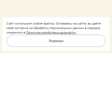
Сайт использует cookie-файлы. Оставаясь на сайте, вы даёте
своё согласие на обработку персональных данных в порядке,
указанном в
Политике конфиденциальности.
Хорошо
Подпишитесь на рассылку
В корзину
Ничего лишнего, только уведомления о новых поступлениях и
скидках.
Покупатель
Партнер
Подписываясь на рассылку, вы соглашаетесь