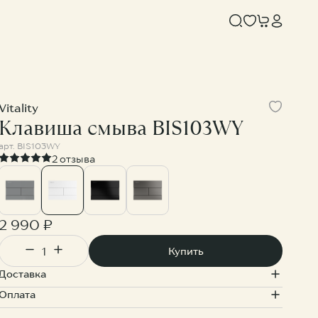
Vitality
Клавиша смыва BIS103WY
арт.
BIS103WY
2 отзыва
2 990 ₽
OTLOR
KNOTLOR
Купить
Душевая система с верхним тропическим душем SS-33/RB
Душевая система с верхним тропическим душем SS-33/GM
Доставка
900 ₽
33 900 ₽
Оплата