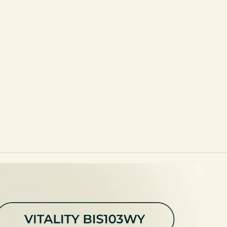
во, самовыражение и бесконечные возможности