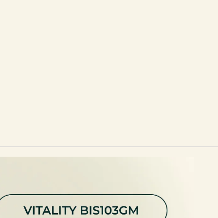
во, самовыражение и бесконечные возможности