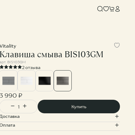
Vitality
Клавиша смыва BIS103GM
арт.
BIS103GM
2 отзыва
3 990 ₽
OTLOR
KNOTLOR
Купить
Душевая система с верхним тропическим душем SS-33/RB
Душевая система с верхним тропическим душем SS-33/GM
Доставка
900 ₽
33 900 ₽
Оплата