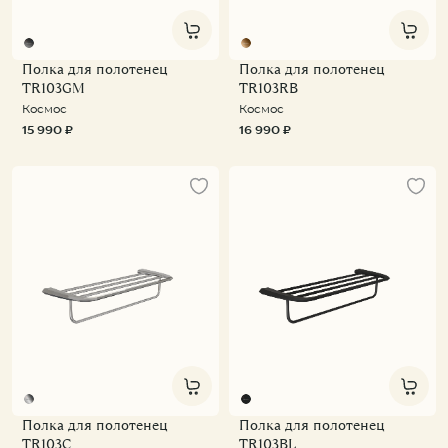
Полка для полотенец
Полка для полотенец
KNOTLOR
KNOTLOR
KNOTLOR
TR103GM
TR103RB
Подвесной унитаз WC49WG
Смеситель для накладной раковины SS-21/RB
Космос
Космос
15 500 ₽
11 900 ₽
37 900 ₽
15 990 ₽
16 990 ₽
Полка для полотенец
Полка для полотенец
TR103C
TR103BL