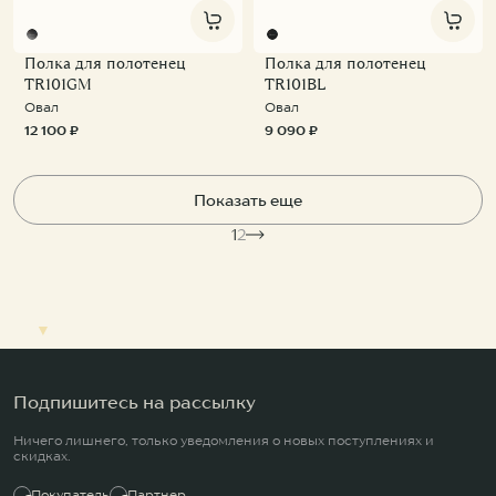
Полка для полотенец
Полка для полотенец
TR101GM
TR101BL
Овал
Овал
12 100 ₽
9 090 ₽
Показать еще
1
2
▼
Подпишитесь на рассылку
Ничего лишнего, только уведомления о новых поступлениях и
скидках.
Покупатель
Партнер