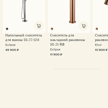
Напольный смеситель
Смеситель для
Смесите
для ванны SS-27/GM
накладной раковины
ракови
SS-21/RB
Eclipse
Elixir
Eclipse
49 900 ₽
15 900 ₽
11 900 ₽