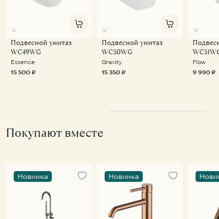
Подвесной унитаз
Подвесной унитаз
Подвес
WC49WG
WC50WG
WC51W
Essence
Gravity
Flow
15 500 ₽
15 350 ₽
9 990 ₽
Покупают вместе
Новинка
Новинка
Нови