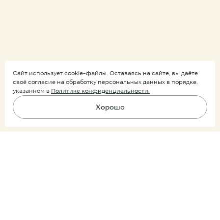
Сайт использует cookie-файлы. Оставаясь на сайте, вы даёте
своё согласие на обработку персональных данных в порядке,
указанном в
Политике конфиденциальности.
Хорошо
Подпишитесь на рассылку
Предзаказ
Ничего лишнего, только уведомления о новых поступлениях и
скидках.
Покупатель
Партнер