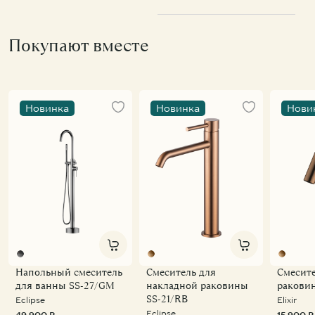
Покупают вместе
Новинка
Новинка
Нови
Напольный смеситель
Смеситель для
Смесите
для ванны SS-27/GM
накладной раковины
ракови
SS-21/RB
Eclipse
Elixir
Eclipse
49 900 ₽
15 900 ₽