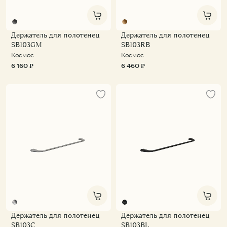
Держатель для полотенец
Держатель для полотенец
KNOTLOR
KNOTLOR
KNOTLOR
SB103GM
SB103RB
Подвесной унитаз WC49WG
Смеситель для накладной раковины SS-21/RB
Космос
Космос
15 500 ₽
11 900 ₽
37 900 ₽
6 160 ₽
6 460 ₽
Держатель для полотенец
Держатель для полотенец
SB103C
SB103BL