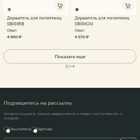
Держатель для полотенец
Держатель для полотенец
SB101RB
SB101GM
Овал
Овал
4 860 ₽
4 570 ₽
Показать еще
1
2
Подпишитесь на рассылку
Ничего лишнего, только уведомления о новых поступлениях и
скидках.
Покупатель
Партнер