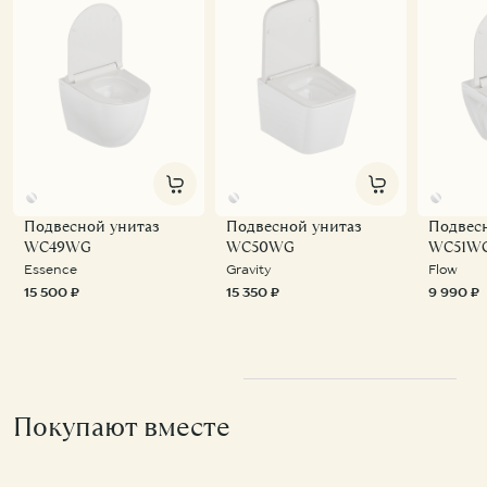
Подвесной унитаз
Подвесной унитаз
Подвес
WC49WG
WC50WG
WC51W
Essence
Gravity
Flow
15 500 ₽
15 350 ₽
9 990 ₽
Покупают вместе