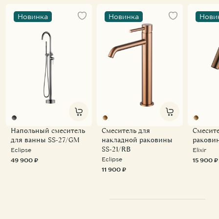
Новинка
Новинка
Нови
Напольный смеситель
Смеситель для
Смесите
для ванны SS-27/GM
накладной раковины
ракови
SS-21/RB
Eclipse
Elixir
Eclipse
49 900 ₽
15 900 ₽
11 900 ₽