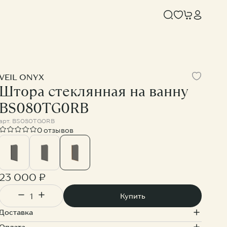
VEIL ONYX
Штора стеклянная на ванну
BS080TG0RB
арт.
BS080TG0RB
0 отзывов
OTLOR
KNOTLOR
23 000 ₽
Душевая система с верхним тропическим душем SS-33/RB
Душевая система с верхним тропическим душем SS-33/GM
Купить
900 ₽
33 900 ₽
Доставка