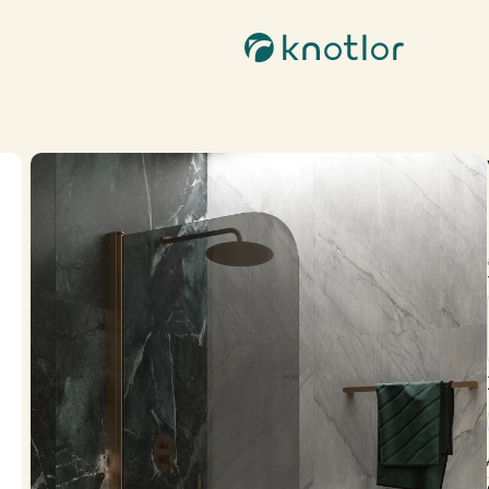
Контакты
бильность | Stable
Популярные
8 800-201-51-28
info@knotlor.ru
Пн-пт c 10:00 до 18:00
Соцсети
ономика | Ergofit
Мета (Meta Platforms) -
запрещенная в РФ организация
хновение | Inspiration
KNOTLOR
KNOTLOR
KN
а | Muse
Подвесной унитаз WC49WG
Смеситель для накладной раковины SS-21/RB
15 500 ₽
11 900 ₽
37 