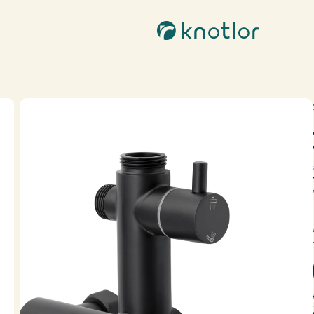
Контакты
бильность | Stable
Популярные
8 800-201-51-28
info@knotlor.ru
Пн-пт c 10:00 до 18:00
Соцсети
ономика | Ergofit
Мета (Meta Platforms) -
запрещенная в РФ организация
хновение | Inspiration
KNOTLOR
KNOTLOR
KN
а | Muse
Подвесной унитаз WC49WG
Смеситель для накладной раковины SS-21/RB
15 500 ₽
11 900 ₽
37 