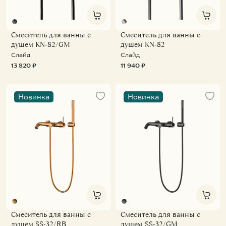
Смеситель для ванны с
Смеситель для ванны с
KNOTLOR
KNOTLOR
KNOTLOR
душем KN-82/GM
душем KN-82
Подвесной унитаз WC49WG
Смеситель для накладной раковины SS-21/RB
Слайд
Слайд
15 500 ₽
11 900 ₽
37 900 ₽
13 820 ₽
11 940 ₽
Новинка
Новинка
Смеситель для ванны с
Смеситель для ванны с
душем SS-32/RB
душем SS-32/GM